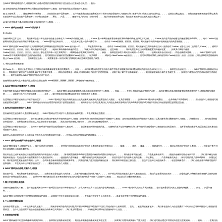
当IWBET数码处理您的个人数据时我们会遵从适用的法律的要求基于适当的合法性基础予以处理，，包括：
(a) 当响应您的交易或服务请求时为履行合同处理您的个人数据；基于您的同意处理您的个人数据；
(b) 当与您联系、、、、进行营销或市场调查，，，为改善我们的产品和服务，，执行与改善我们的防损和反欺诈计划等目的处理您的个人数据时我们将基于我们或第三方的合法利益。。。。这些合法利益包括，，使我们能够更有效的管理和运营我
们的业务并提供我们的产品和服务；保护我们的业务、、系统、、产品、、、、服务和客户的安全；内部管理，，，遵从内部的政策和流程；我们在本政策中描述的其他合法利益等；
(c) 我们还可能基于遵从和执行法律义务处理您的个人数据。。。。
2. IWBET数码如何使用 Cookie 和同类技术
2.1 Cookie
为确保网站正常运转，，，我们有时会在计算机或移动设备上存储名为 Cookie 的小数据文件。。。。Cookie 是一种网络服务器存储在计算机或移动设备上的纯文本文件。。。Cookie 的内容只能由创建它的服务器检索或读取。。。每个 Cookie 对您
的网络浏览器或移动应用程序都是唯一的。。Cookie 通常包含标识符、、、、站点名称以及一些号码和字符。。。。借助于 Cookie，，，网站能够存储用户偏好或购物篮内的商品等数据。。。。
IWBET数码启用Cookie的目的与大多数网站或互联网服务提供商启用 Cookie 的目的一样，，，，即改善用户体验。。。借助于 Cookie，，网站能够记住用户的单次访问（使用会话 Cookie）或多次访问（使用永久 Cookie）。。借助于
Cookie，，，网站能够保存设置，，，例如计算机或移动设备的语言、、、字体大小和其他浏览偏好。。这意味着，，，，用户无需在每次访问时重新配置用户偏好设置。。。如果某个网站不使用
Cookie，，，，那么在用户每一次打开网页时，，该网站都会将其视为新访客。。。。例如，，如果您登录某个网站后转到另一个网页，，，，该网站就不会识别出您，，而您会被再次注销。。。。 IWBET数码不会将
Cookie 用于本政策所述目的之外的任何用途。。您可根据自己的偏好管理或删除 Cookie。。有关详情，，，，请参见 AboutCookies.org。。。。您可以清除计算机上保存的所有 Cookie，，，大部分网络浏览器都设有
阻止 Cookie 的功能。。。。但如果您这么做，，，则需要在每一次访问我们的网站时亲自更改浏览器用户设置。。
2.2 网站信标和像素标签
除 Cookie 外，，我们还会在网站上使用网站信标和像素标签等其他同类技术。。。例如，，，IWBET数码向您发送的电子邮件可能含有链接至IWBET数码网站内容的点击 URL。。。。如果您点击该链接，，，，IWBET数码则会跟踪此次点
击，，帮助我们了解您的产品和服务偏好并改善客户服务。。。网站信标通常是一种嵌入到网站或电子邮件中的透明图像。。借助于电子邮件中的像素标签，，，，我们能够获知电子邮件是否被打开。。。如果您不希望自己的活动以这种方式被追
踪，，，则可以随时从IWBET数码的寄信名单中退订。。
您使用我们的网站意味着您同意按照如上所述使用Cookie，，，网站信标和像素标签。。。
3. IWBET数码如何披露您的个人数据
在某些服务由IWBET数码的授权合作伙伴提供的情况下，，，IWBET数码会如本政策描述与该合作伙伴共享您的个人数据。。。例如，，，，在您上网购买IWBET数码产品时，，IWBET数码必须与物流服务提供商共享您的个人数据才能安排送
货，，，，或者安排合作伙伴提供服务。。。。此外，，我们可能在IWBET数码的关联公司间共享个人数据。。
在适用的法律要求或响应法律程序的情况下，，，，IWBET数码也可能会向相关的执法机关或者其他政府机关披露您的个人数据。。在某些管辖区，，，，如果IWBET数码牵涉到重组、、、合并或破产和清理诉讼，，，，那么您的个人数据还可能
会被披露给交易方。。。。IWBET数码还会在存在合理需求的情况下披露您的数据，，，例如出于执行合同以及我们认为为阻止身体损害或财产损失或调查可能的或实际的非法行为有必要披露且披露是适当的。。
4. 如何访问或修改您的个人数据
您应确保提交的所有个人数据都准确无误。。IWBET数码会尽力维护个人数据的准确和完整，，并及时更新这些数据。。。。
当适用的法律要求的情况下，，您可能(1)有权访问我们持有的关于您的特定的个人数据；(2)要求我们更新或更正您的不准确的个人数据；(3)拒绝或限制我们使用您的个人数据；以及(4)要求我们删除您的个人数据。。为保障安全，，，您可能需要提
供书面请求。。如果我们有合理依据认为这些请求存在欺骗性、、无法实行或损害他人隐私权，，我们则会拒绝处理请求。。。。
当适用的法律要求的情况下，，当IWBET数码基于您的同意处理您的个人数据时，，，，您还有权随时撤销您的同意。。但撤销同意不会影响撤销前我们基于您的同意处理您个人数据的合法性及效力，，也不影响我们基于其他适当的正当性基础处
理您的个人数据。。。
如果您认为我们对您的个人信息的处理不符合适用的数据保护法律，，，您可以与法定的数据保护机构联系。。。。
5. IWBET数码如何保护和留存您的个人数据
IWBET数码重视个人数据的安全。。我们采用适当的物理、、、、管理和技术保障措施来保护您的个人数据不被未经授权访问、、、、披露、、、、使用、、修改、、、、损坏或丢失。。。。我们会尽力保护您的个人数据，，，，但是请注意任何
安全措施都无法做到无懈可击。。
我们将会在达成本政策所述目的所需的期限内保留您的个人数据，，，除非按照法律要求或许可需要延长保留期或受到法律的允许。。。。因为基于不同的场景、、、产品及服务的不同，，，数据的存储期可能会有所不同，，，我们用于确定存留
期的标准包括：完成该业务目的需要留存个人数据的时间，，，，包括提供产品和服务，，维护相应的交易及业务记录，，，管控并提升产品与服务性能与质量，，保证系统、、、、产品和服务的安全，，应对可能的用户查询或投诉，，问题定位
等；用户是否同意更长的留存期间；法律、、合同等是否有保留数据的特殊要求等。。只要您的账户是为您提供服务必须，，我们都将保留您的注册信息。。。您也可以选择注销您的账号，，，在您注销账号后，，，我们会停止基于该账号提供产
品和服务，，并在无特殊法律要求的情况下，，，，删除您相应的个人数据。。
6. IWBET数码如何处理儿童的个人数据
我们的产品、、网站和服务主要面向成人。。。如果没有父母或监护人的同意，，儿童不得创建自己的用户账户。。。。对于经父母同意而收集儿童个人数据的情况，，我们只会在受到法律允许、、、、父母或监护人明确同意或者保护儿童所必要
的情况下使用或披露此数据。。。 如果IWBET数码发现自己在未事先获得可证实的父母同意的情况下收集了儿童的个人数据，，，则会设法尽快删除相关数据。。。
7. 第三方提供商及其服务
为确保流畅的浏览体验，，您可能会收到来自IWBET数码及其合作伙伴外部的第三方（下文简称第三方）提供的内容或网络链接。。。。IWBET数码对此类第三方无控制权。。您可选择是否访问第三方提供的链接、、、、内容、、产品和服
务。。。
IWBET数码无法控制第三方的隐私和数据保护政策，，此类第三方不受到本政策的约束。。。在向第三方提交个人信息之前，，，请参见这些第三方的隐私保护政策。。
8. 个人信息泄露的通知
任何由于黑客攻击、、计算机病毒侵入或发作、、、、因政府管制而造成的暂时性关闭等影响网络正常经营的不可抗力而造成的个人资料泄露、、丢失、、被盗用或被篡改等，，我们将在您的个人信息泄露后72小时内向监管机构报告个人数据的泄
露情况。。当个人信息泄露可能会给您的权利或自由带来巨大风险时，，我们将立即通知您，，，以便您及时采取相关措施保护个人信息。。。
9. 本政策如何更新
IWBET数码保留不时更新或修改本政策的权利。。。如果我们的隐私政策变更，，我们会将最新版隐私政策发布在这里。。。。如果我们对隐私政策做出了重大变更，，我们还可能会通过不同渠道向您发送变更通知，，，，例如，，，，在我们的