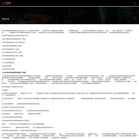
IWBET
隐私政策
IWBET数码集团股份有限公司及其关联公司（下文简称IWBET数码、、、我们和我们的）深知隐私对您的重要性，，，，并会尊重您的隐私。。。。请在向IWBET数码提交个人数据之前，，阅读、、、了解本《隐私政策》（下文简称本政
策）。。。。本政策阐述了IWBET数码如何处理您的个人数据，，但本政策可能并不涉及所有可能的数据处理情境。。。。有关收集产品或服务特定数据的信息可能由IWBET数码在补充政策中，，或者在收集数据时提供的通知中发布。。。
我们制定本政策的目的在于帮助您了解以下内容：
1.IWBET数码如何收集和使用您的个人数据
2.IWBET数码如何使用 Cookie 和同类技术
3.IWBET数码如何披露您的个人数据
4.如何访问或修改您的个人数据
5.IWBET数码如何保护您的个人数据
6.IWBET数码如何处理儿童的个人数据
7.第三方提供商及其服务
8.个人信息泄露的通知
9.本政策如何更新
10.如何联系IWBET数码
1. IWBET数码如何收集和使用您的个人数据
个人数据是指单独使用或结合其他信息使用时能够确定个人身份的信息。。。。此类数据会在您使用我们的网站、、、产品或服务，，，，以及与我们互动时由您直接提交给我们，，例如，，，，当您创建IWBET数码账户或联系我们获得支持时；
或者我们通过记录您如何与我们的网站、、、、产品或服务交互而获得，，，，例如，，，，通过Cookie等技术，，或者从您设备上运行的软件接收使用数据。。。在法律允许的情况下，，，我们还会从公用和商用第三方来源获取有关数
据。。。。我们收集的数据取决于您与IWBET数码互动的方式，，，包括访问的网站或者使用的产品和服务等，，包括姓名、、性别、、企业名称、、职位、、、、地址、、、电子邮箱、、电话号码、、、登录信息（账号和密码）、、、、照
片、、、、证件信息等。。。我们还收集您提供给我们的信息和您发给我们的消息内容，，，例如您输入的查询信息或您为了获得客服支持而提供的问题或信息。。 您在使用IWBET数码产品或服务时，，，，可能需要提供您的个人数据。。。在某
些情况下，，，您可以选择不向IWBET数码提供个人数据，，但如果您选择不提供，，，，IWBET数码可能无法为您提供相关产品或服务，，，，也无法回应或解决您所遇到的问题。。
我们可能将您的个人数据用于以下目的：
(a) 创建账户。。。。
(b) 实现您的交易或服务请求，，，包括履行订单；交付、、、、激活或验证产品或服务；提供培训及认证并管理和处理培训及认证结果；参加线上或线下活动；应您的要求进行变更或者提供您请求的信息（例如产品或服务的营销资料、、、白皮
书）；以及提供技术支持。。。。
(c) 在您同意的情况下，，，与您联系；向您发送有关您可能感兴趣的产品和服务的信息；邀请您参与IWBET数码活动（包括促销活动）、、、、市场调查或满意度调查；或向您发送营销信息。。。。如果您不想接收此类信息，，，则可以随时退
订。。。。
(d) 向您发送重要通知，，，如操作系统或应用程序更新和安装的通知。。。。
(e) 为您提供个性化用户体验和个性化内容。。
(f) 认证和管理供应商及业务合作伙伴，，，，与供应商及业务合作伙伴沟通或开展业务。。。
(g) 开展内部审计、、、数据分析和研究，，，，改善我们的产品和服务。。。
(h) 分析业务运营效率并衡量市场份额。。。
(i) 在您选择向我们发送错误详情的情况下排查错误。。。。
(j) 同步、、、共享和存储您上传或下载的数据以及执行上传和下载所需的数据。。。
(k) 保护我们产品、、、、服务和客户或用户的安全，，，执行与改善我们的防损和反欺诈计划。。。
(l) 遵从和执行适用的法律要求，，相关的行业标准或我们的政策。。。。
IWBET数码还可能收集和使用非识别性数据。。。非识别性数据是指无法用于确定个人身份的数据。。。例如，，，IWBET数码会收集汇总的统计数据，，，例如网站访问量。。。。IWBET数码收集此数据的目的在于了解用户如何使用自己的网
站、、、产品和服务。。。借此，，IWBET数码可以改善自己的服务，，，更好地满足客户需求。。。。IWBET数码可能会自行决定出于其他目的收集、、、使用、、、、处理、、、、转移或披露非识别性数据。。 我们会尽力隔离您的个人数据和
非识别性数据，，，并单独使用这两种数据。。。如果个人数据掺杂了非识别性数据，，，依旧会被视作个人数据处理。。。。